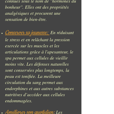
connues sous le nom de ''hormones du
bonheur''. Elles ont des propriétés
analgésiques et procurent une
sensation de bien-être.
Conserver sa jeunesse:
En réduisant
le stress et en relâchant la pression
exercée sur les muscles et les
articulations grâce à l'apesanteur, le
spa permet aux cellules de vieillir
moins vite. Les défenses naturelles
sont conservées plus longtemps, la
peau est tonifiée. La meilleure
circulation du sang permet aux
endorphines et aux autres substances
nutritives d’accéder aux cellules
endommagées.
Améliorer son quotidien:
Les