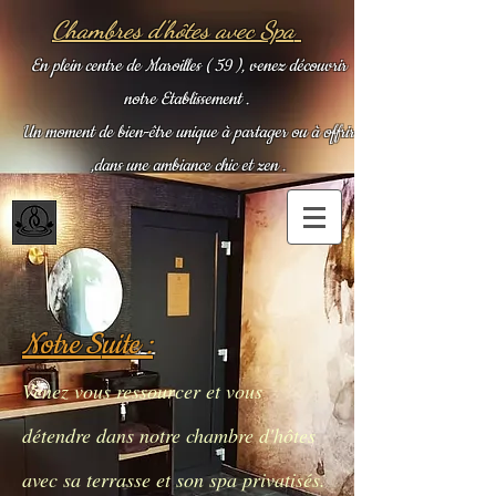
Chambres d'hôtes avec Spa
En plein centre de Maroilles ( 59 ), venez découvrir
notre Etablissement .
Un moment de bien-être unique à partager ou à offrir
,dans une ambiance chic et zen .
Notre S
uite :
Venez vous ressourcer et vous
détendre dans notre chambre d'hôtes
avec sa terrasse et son spa privatisés.