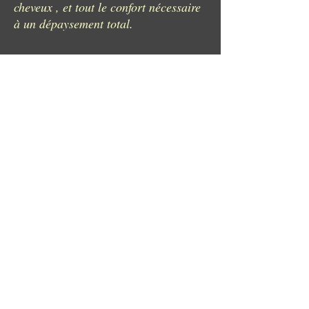
cheveux , et tout le confort nécessaire
à un dépaysement total.
Chambre d'Hotes à Maroilles
© 2023 par Espace Détente. Créé avec
Wix.com